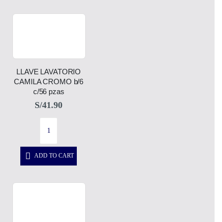
LLAVE LAVATORIO
CAMILA CROMO b/6
c/56 pzas
S/
41.90
ADD TO CART