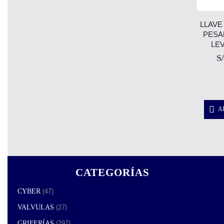
LLAVE
PESA
LE
S/
A
Espectáculo:
CATEGORÍAS
CYBER
(47)
VALVULAS
(27)
GRIFERÍAS
(297)