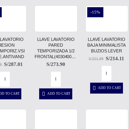
-15%
 LAVATORIO
LLAVE LAVATORIO
LLAVE LAVATORIO
RESION
PARED
BAJA MINIMALISTA
EMPORIZ.VSI
TEMPORIZADA 1/2
BUZIOS LEVER
E.ANTIVAND
FRONTAL(40304000)C
S/
214.11
S/
251.89
S/
287.01
S/
273.90
0
ADD TO CART
DD TO CART
ADD TO CART