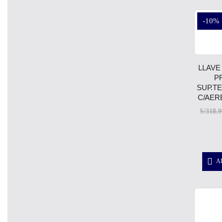
-10%
LLAVE
P
SUP.T
C/AER
S/
318.9
A