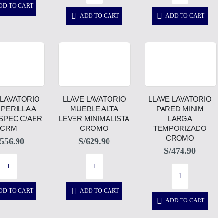
DD TO CART
ADD TO CART
ADD TO CART
 LAVATORIO
LLAVE LAVATORIO
LLAVE LAVATORIO
 PERILLA A
MUEBLE ALTA
PARED MINIM
SPEC C/AER
LEVER MINIMALISTA
LARGA
CRM
CROMO
TEMPORIZADO
CROMO
556.90
S/
629.90
S/
474.90
DD TO CART
ADD TO CART
ADD TO CART