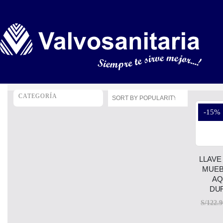
CATEGORÍA
-15%
LLAVE
MUEB
AQ
DU
S/
122.9