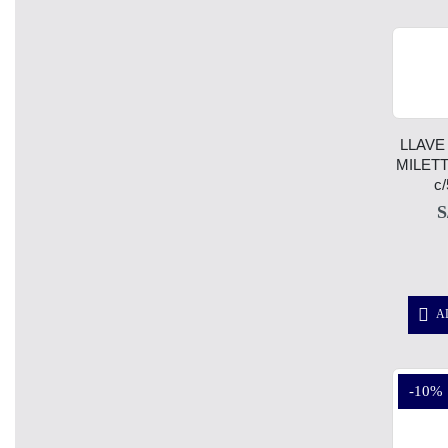
LLAVE
MILETT
c/
S
A
-10%