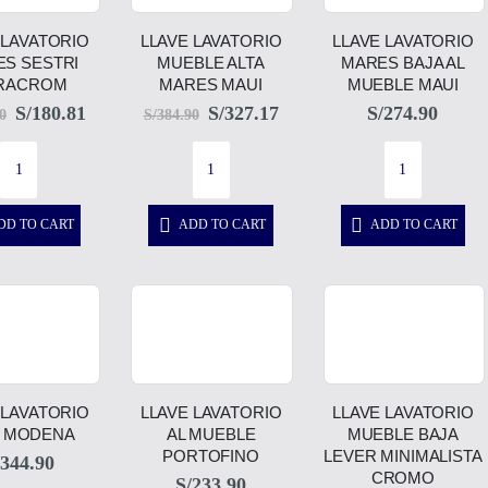
 LAVATORIO
LLAVE LAVATORIO
LLAVE LAVATORIO
S SESTRI
MUEBLE ALTA
MARES BAJA AL
RACROM
MARES MAUI
MUEBLE MAUI
S/
180.81
S/
327.17
S/
274.90
0
S/
384.90
DD TO CART
ADD TO CART
ADD TO CART
 LAVATORIO
LLAVE LAVATORIO
LLAVE LAVATORIO
A MODENA
AL MUEBLE
MUEBLE BAJA
PORTOFINO
LEVER MINIMALISTA
344.90
CROMO
S/
233.90