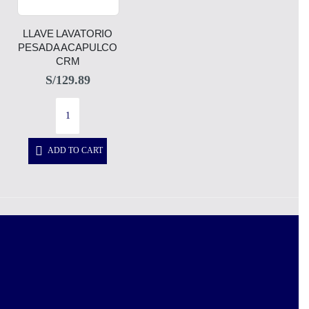
LLAVE LAVATORIO
PESADA ACAPULCO
CRM
S/
129.89
ADD TO CART
1
2