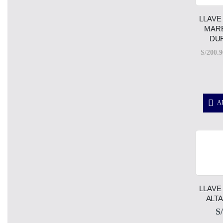
LLAVE
MARE
DU
S/
200.9
A
LLAVE
ALT
S/