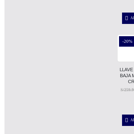
A
-20%
LLAVE
BAJA 
C
S/
259.9
A