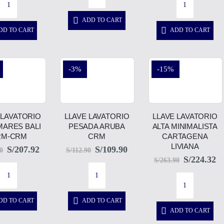
ADD TO CART
DD TO CART
ADD TO CART
-3%
-15%
 LAVATORIO
LLAVE LAVATORIO
LLAVE LAVATORIO
MARES BALI
PESADA ARUBA
ALTA MINIMALISTA
RM-CRM
CRM
CARTAGENA
LIVIANA
S/
207.92
S/
109.90
0
S/
112.90
S/
224.32
S/
263.90
DD TO CART
ADD TO CART
ADD TO CART