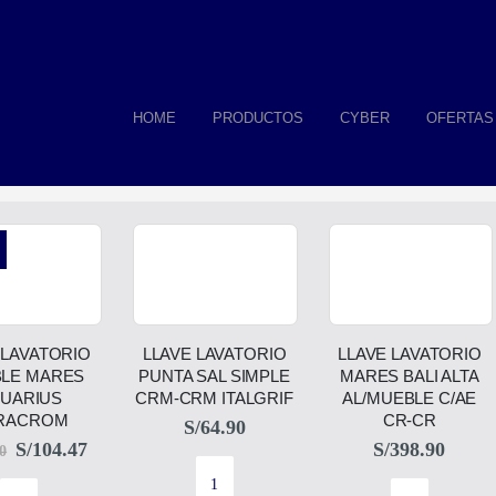
HOME
PRODUCTOS
CYBER
OFERTAS
 LAVATORIO
LLAVE LAVATORIO
LLAVE LAVATORIO
LE MARES
PUNTA SAL SIMPLE
MARES BALI ALTA
UARIUS
CRM-CRM ITALGRIF
AL/MUEBLE C/AE
RACROM
CR-CR
S/
64.90
S/
104.47
S/
398.90
0