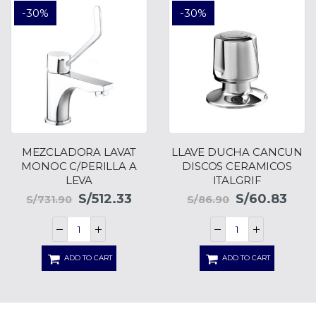
-30%
-30%
MEZCLADORA LAVAT
LLAVE DUCHA CANCUN
MONOC C/PERILLA A
DISCOS CERAMICOS
LEVA
ITALGRIF
S/
512.33
S/
60.83
S/
731.90
S/
86.90
ADD TO CART
ADD TO CART