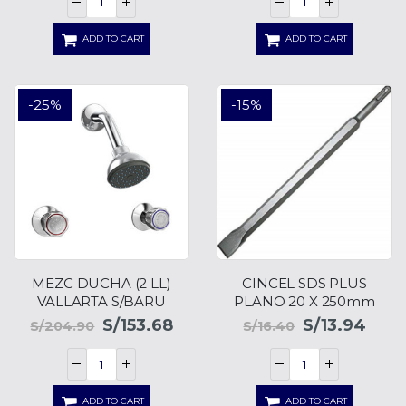
ADD TO CART
ADD TO CART
-25%
-15%
MEZC DUCHA (2 LL)
CINCEL SDS PLUS
VALLARTA S/BARU
PLANO 20 X 250mm
S/
153.68
S/
13.94
S/
204.90
S/
16.40
ADD TO CART
ADD TO CART