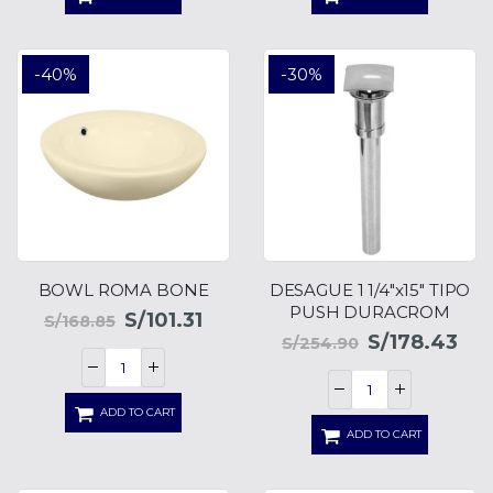
-40%
-30%
BOWL ROMA BONE
DESAGUE 1 1/4″x15″ TIPO
PUSH DURACROM
S/
101.31
S/
168.85
S/
178.43
S/
254.90
ADD TO CART
ADD TO CART