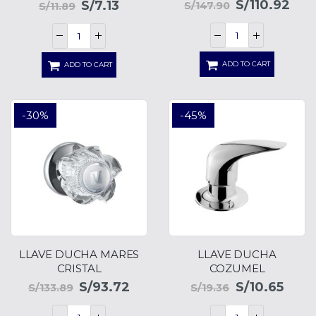
S/
110.92
S/
7.13
S/
147.90
S/
11.89
ADD TO CART
ADD TO CART
-30%
-45%
LLAVE DUCHA MARES
LLAVE DUCHA
CRISTAL
COZUMEL
S/
93.72
S/
10.65
S/
133.89
S/
19.36