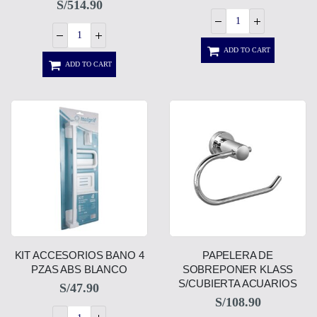
S/
514.90
ADD TO CART
ADD TO CART
KIT ACCESORIOS BANO 4
PAPELERA DE
PZAS ABS BLANCO
SOBREPONER KLASS
S/CUBIERTA ACUARIOS
S/
47.90
S/
108.90