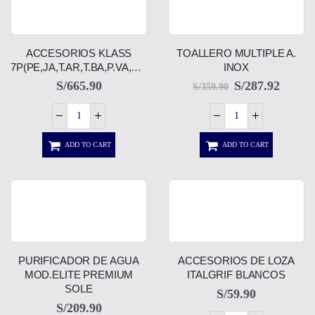
ACCESORIOS KLASS
TOALLERO MULTIPLE A.
7P(PE,JA,T.AR,T.BA,P.VA,PA,REC)
INOX
S/
665.90
S/
287.92
S/
359.90
ADD TO CART
ADD TO CART
PURIFICADOR DE AGUA
ACCESORIOS DE LOZA
MOD.ELITE PREMIUM
ITALGRIF BLANCOS
SOLE
S/
59.90
S/
209.90