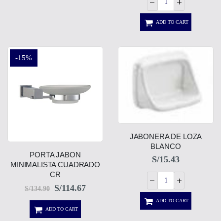
ADD TO CART
-15%
JABONERA DE LOZA
BLANCO
PORTA JABON
S/
15.43
MINIMALISTA CUADRADO
CR
S/
114.67
S/
134.90
ADD TO CART
ADD TO CART