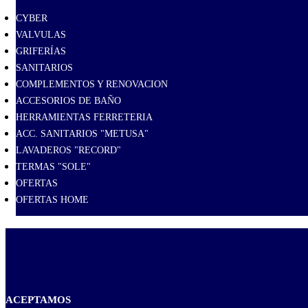
CYBER
VALVULAS
GRIFERÍAS
SANITARIOS
COMPLEMENTOS Y RENOVACION
ACCESORIOS DE BAÑO
HERRAMIENTAS FERRETERIA
ACC. SANITARIOS "METUSA"
LAVADEROS "RECORD"
TERMAS "SOLE"
OFERTAS
OFERTAS HOME
ACEPTAMOS