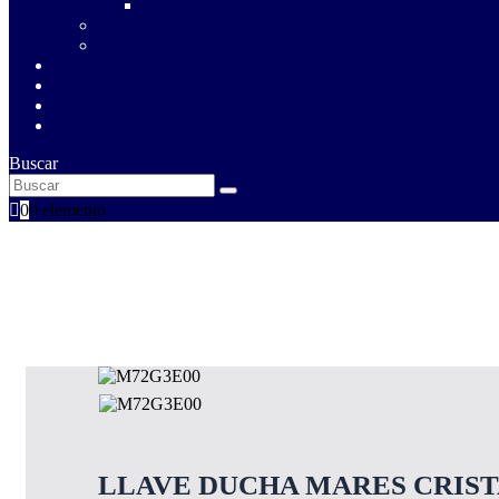
MALLAS MOSQUITERO «SHARK»
LAVADEROS «RECORD»
TERMAS «SOLE»
CYBER
OFERTAS
QUIÉNES SOMOS
CONTÁCTENOS
Buscar
0
0 elemento
LLAVE DUCHA MARES CRISTA