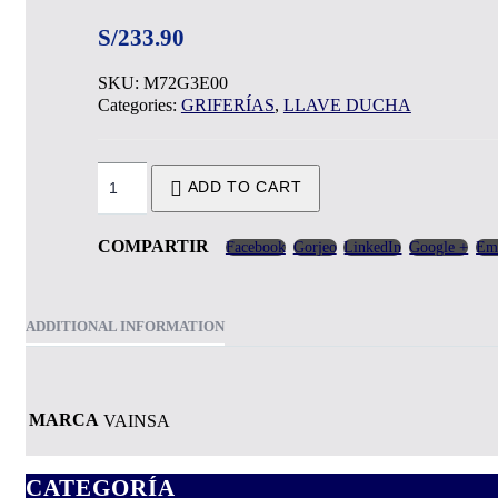
S/
233.90
SKU:
M72G3E00
Categories:
GRIFERÍAS
,
LLAVE DUCHA
ADD TO CART
COMPARTIR
Facebook
Gorjeo
LinkedIn
Google +
Em
ADDITIONAL INFORMATION
MARCA
VAINSA
CATEGORÍA