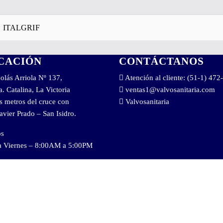
ITALGRIF
CACIÓN
CONTÁCTANOS
olás Arriola Nº 137,
Atención al cliente: (51-1) 472
a. Catalina, La Victoria
ventas1@valvosanitaria.com
s metros del cruce con
Valvosanitaria
Javier Prado – San Isidro.
os
a Viernes – 8:00AM a 5:00PM