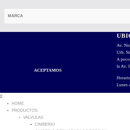
MARCA
UBI
Av. Nic
Urb. St
A poco
la Av. 
ACEPTAMOS
Horari
Lunes 
HOME
PRODUCTOS
VALVULAS
CIMBERIO