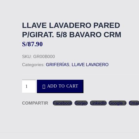
LLAVE LAVADERO PARED
P/GIRAT. 5/8 BAVARO CRM
S/
87.90
SKU:
GR00B000
Categories:
GRIFERÍAS
,
LLAVE LAVADERO
ADD TO CART
COMPARTIR
Facebook
Gorjeo
LinkedIn
Google +
Emai