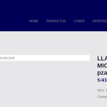
HOME
PRODUCTOS
CYBER
OFERTAS
LL
MIC
pz
S/
43
SKU:
Categ