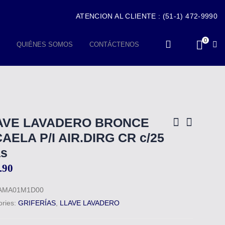
ATENCION AL CLIENTE : (51-1) 472-9990
0
QUIÉNES SOMOS
CONTÁCTENOS
AVE LAVADERO BRONCE
AELA P/I AIR.DIRG CR c/25
as
.90
AMA01M1D00
ories:
GRIFERÍAS
,
LLAVE LAVADERO