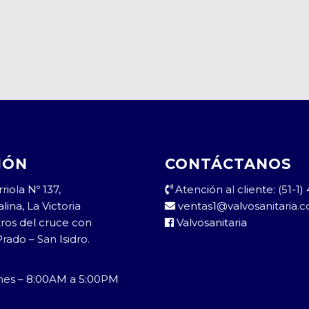
IÓN
CONTÁCTANOS
riola Nº 137,
Atención al cliente: (51-1
lina, La Victoria
ventas1@valvosanitaria.
ros del cruce con
Valvosanitaria
Prado – San Isidro.
rnes – 8:00AM a 5:00PM