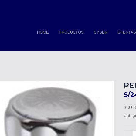
HOME
PRODUCTOS
CYBER
OFERTAS
PE
S/
2
SKU:
Categ