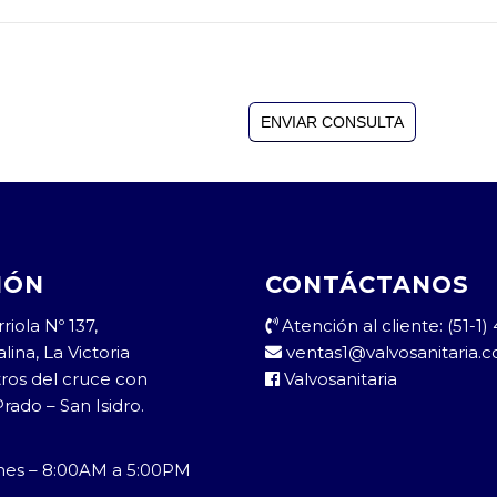
IÓN
CONTÁCTANOS
riola Nº 137,
Atención al cliente: (51-1
lina, La Victoria
ventas1@valvosanitaria.
ros del cruce con
Valvosanitaria
Prado – San Isidro.
rnes – 8:00AM a 5:00PM