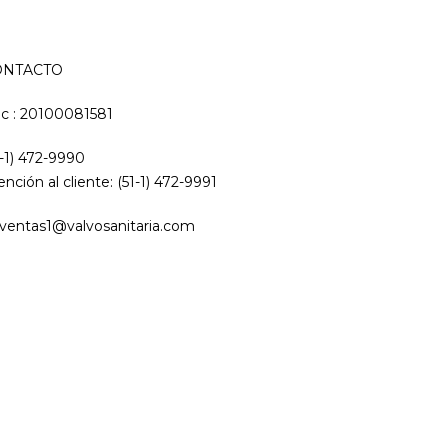
ONTACTO
c : 20100081581
1-1) 472-9990
ención al cliente: (51-1) 472-9991
ventas1@valvosanitaria.com